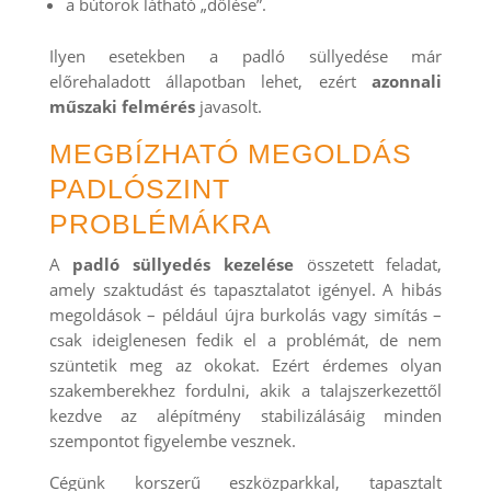
a bútorok látható „dőlése”.
Ilyen esetekben a padló süllyedése már
előrehaladott állapotban lehet, ezért
azonnali
műszaki felmérés
javasolt.
MEGBÍZHATÓ MEGOLDÁS
PADLÓSZINT
PROBLÉMÁKRA
A
padló süllyedés kezelése
összetett feladat,
amely szaktudást és tapasztalatot igényel. A hibás
megoldások – például újra burkolás vagy simítás –
csak ideiglenesen fedik el a problémát, de nem
szüntetik meg az okokat. Ezért érdemes olyan
szakemberekhez fordulni, akik a talajszerkezettől
kezdve az alépítmény stabilizálásáig minden
szempontot figyelembe vesznek.
Cégünk korszerű eszközparkkal, tapasztalt