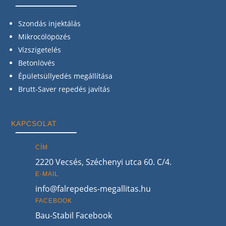
Szondás injektálás
Mikrocölöpözés
Vízszigetelés
Betonlövés
Épületsüllyedés megállítása
Brutt-Saver repedés javítás
KAPCSOLAT
CÍM
2220 Vecsés, Széchenyi utca 60. C/4.
E-MAIL
info@falrepedes-megallitas.hu
FACEBOOK
Bau-Stabil Facebook