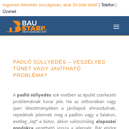
Ingyenes felmérés országosan, akár 24 órán belül!
|
Telefon
|
Üzenet
PADLÓ SÜLLYEDÉS – VESZÉLYES
TÜNET VAGY JAVÍTHATÓ
PROBLÉMA?
A
padló süllyedés
sok esetben az épület szerkezeti
problémáinak korai jele. Ha az otthonában vagy
ipari létesítményében a járólapok elmozdulnak,
repedések jelennek meg a padlón vagy a falakon,
esetleg „lejt” a bútor, akkor valószínűleg
alapozási
gondokra
vezethető vissza a jelenség. Bár elsőre