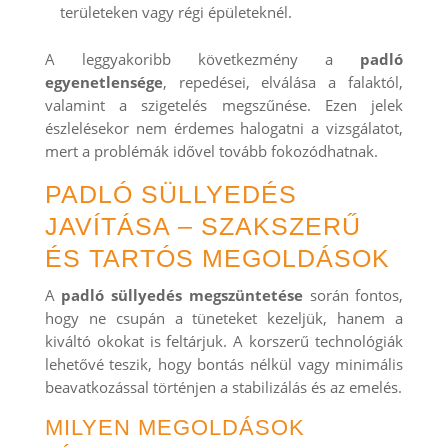
területeken vagy régi épületeknél.
A leggyakoribb következmény a
padló
egyenetlensége
, repedései, elválása a falaktól,
valamint a szigetelés megszűnése. Ezen jelek
észlelésekor nem érdemes halogatni a vizsgálatot,
mert a problémák idővel tovább fokozódhatnak.
PADLÓ SÜLLYEDÉS
JAVÍTÁSA – SZAKSZERŰ
ÉS TARTÓS MEGOLDÁSOK
A
padló süllyedés megszüntetése
során fontos,
hogy ne csupán a tüneteket kezeljük, hanem a
kiváltó okokat is feltárjuk. A korszerű technológiák
lehetővé teszik, hogy bontás nélkül vagy minimális
beavatkozással történjen a stabilizálás és az emelés.
MILYEN MEGOLDÁSOK