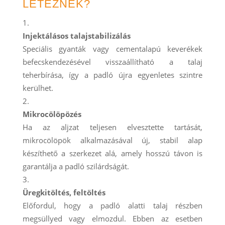
LÉTEZNEK?
Injektálásos talajstabilizálás
Speciális gyanták vagy cementalapú keverékek
befecskendezésével visszaállítható a talaj
teherbírása, így a padló újra egyenletes szintre
kerülhet.
Mikrocölöpözés
Ha az aljzat teljesen elvesztette tartását,
mikrocölöpök alkalmazásával új, stabil alap
készíthető a szerkezet alá, amely hosszú távon is
garantálja a padló szilárdságát.
Üregkitöltés, feltöltés
Előfordul, hogy a padló alatti talaj részben
megsüllyed vagy elmozdul. Ebben az esetben