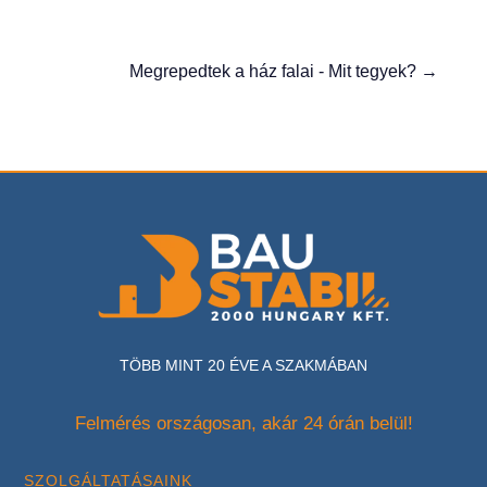
Megrepedtek a ház falai - Mit tegyek?
→
TÖBB MINT 20 ÉVE A SZAKMÁBAN
Felmérés országosan, akár 24 órán belül!
SZOLGÁLTATÁSAINK