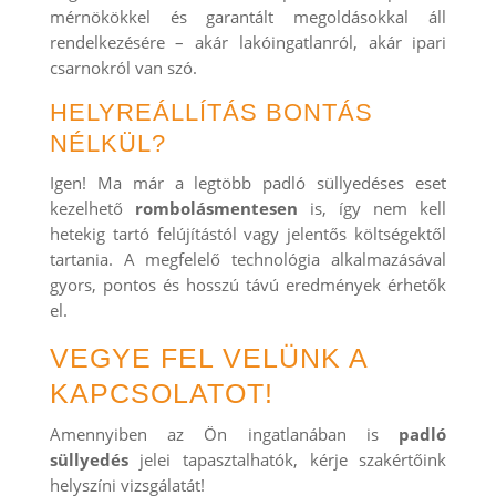
mérnökökkel és garantált megoldásokkal áll
rendelkezésére – akár lakóingatlanról, akár ipari
csarnokról van szó.
HELYREÁLLÍTÁS BONTÁS
NÉLKÜL?
Igen! Ma már a legtöbb padló süllyedéses eset
kezelhető
rombolásmentesen
is, így nem kell
hetekig tartó felújítástól vagy jelentős költségektől
tartania. A megfelelő technológia alkalmazásával
gyors, pontos és hosszú távú eredmények érhetők
el.
VEGYE FEL VELÜNK A
KAPCSOLATOT!
Amennyiben az Ön ingatlanában is
padló
süllyedés
jelei tapasztalhatók, kérje szakértőink
helyszíni vizsgálatát!