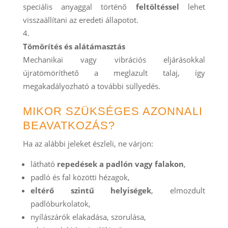
speciális anyaggal történő
feltöltéssel
lehet
visszaállítani az eredeti állapotot.
Tömörítés és alátámasztás
Mechanikai vagy vibrációs eljárásokkal
újratömöríthető a meglazult talaj, így
megakadályozható a további süllyedés.
MIKOR SZÜKSÉGES AZONNALI
BEAVATKOZÁS?
Ha az alábbi jeleket észleli, ne várjon:
látható
repedések a padlón vagy falakon
,
padló és fal közötti hézagok,
eltérő szintű helyiségek
, elmozdult
padlóburkolatok,
nyílászárók elakadása, szorulása,