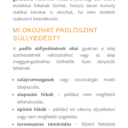
esztétikai hibának tűnhet, hosszú távon komoly
statikai károkat is okozhat, ha nem történik
szakszerű beavatkozás.
MI OKOZHAT PADLÓSZINT
SÜLLYEDÉST?
A
padló süllyedésének okai
gyakran a talaj
szerkezetének változásához vagy az alap
meggyengüléséhez köthetők. Ilyen tényezők
lehetnek:
talajvízmozgások
vagy vízszivárgás miatti
talajlazulás,
alapozási hibák
– például nem megfelelő
tehereloszlás,
építési hibák
– például túl vékony aljzatbeton
vagy nem megfelelő szigetelés,
természetes tömörödés
– főként feltöltött