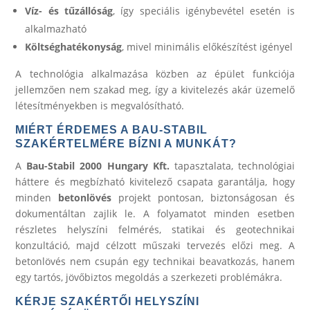
Víz- és tűzállóság
, így speciális igénybevétel esetén is
alkalmazható
Költséghatékonyság
, mivel minimális előkészítést igényel
A technológia alkalmazása közben az épület funkciója
jellemzően nem szakad meg, így a kivitelezés akár üzemelő
létesítményekben is megvalósítható.
MIÉRT ÉRDEMES A BAU-STABIL
SZAKÉRTELMÉRE BÍZNI A MUNKÁT?
A
Bau-Stabil 2000 Hungary Kft.
tapasztalata, technológiai
háttere és megbízható kivitelező csapata garantálja, hogy
minden
betonlövés
projekt pontosan, biztonságosan és
dokumentáltan zajlik le. A folyamatot minden esetben
részletes helyszíni felmérés, statikai és geotechnikai
konzultáció, majd célzott műszaki tervezés előzi meg. A
betonlövés nem csupán egy technikai beavatkozás, hanem
egy tartós, jövőbiztos megoldás a szerkezeti problémákra.
KÉRJE SZAKÉRTŐI HELYSZÍNI