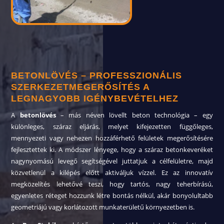
BETONLÖVÉS – PROFESSZIONÁLIS
SZERKEZETMEGERŐSÍTÉS A
LEGNAGYOBB IGÉNYBEVÉTELHEZ
A
betonlövés
– más néven lövellt beton technológia – egy
különleges, száraz eljárás, melyet kifejezetten függőleges,
mennyezeti vagy nehezen hozzáférhető felületek megerősítésére
fejlesztettek ki. A módszer lényege, hogy a száraz betonkeveréket
nagynyomású levegő segítségével juttatjuk a célfelületre, majd
közvetlenül a kilépés előtt aktiváljuk vízzel. Ez az innovatív
megközelítés lehetővé teszi, hogy tartós, nagy teherbírású,
egyenletes réteget hozzunk létre bontás nélkül, akár bonyolultabb
geometriájú vagy korlátozott munkaterületű környezetben is.