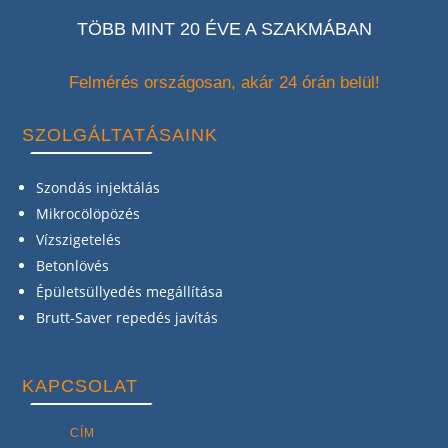
TÖBB MINT 20 ÉVE A SZAKMÁBAN
Felmérés országosan, akár 24 órán belül!
SZOLGÁLTATÁSAINK
Szondás injektálás
Mikrocölöpözés
Vízszigetelés
Betonlövés
Épületsüllyedés megállítása
Brutt-Saver repedés javítás
KAPCSOLAT
CÍM