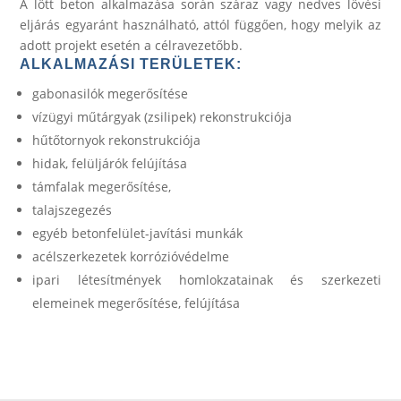
A lőtt beton alkalmazása során száraz vagy nedves lövési
eljárás egyaránt használható, attól függően, hogy melyik az
adott projekt esetén a célravezetőbb.
ALKALMAZÁSI TERÜLETEK:
gabonasilók megerősítése
vízügyi műtárgyak (zsilipek) rekonstrukciója
hűtőtornyok rekonstrukciója
hidak, felüljárók felújítása
támfalak megerősítése,
talajszegezés
egyéb betonfelület-javítási munkák
acélszerkezetek korrózióvédelme
ipari létesítmények homlokzatainak és szerkezeti
elemeinek megerősítése, felújítása