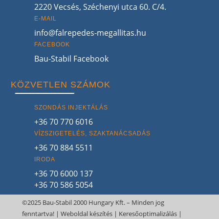
2220 Vecsés, Széchenyi utca 60. C/4.
E-MAIL
info@falrepedes-megallitas.hu
FACEBOOK
Bau-Stabil Facebook
KÖZVETLEN SZÁMOK
SZONDÁS INJEKTÁLÁS
+36 70 770 6016
VÍZSZIGETELÉS, SZAKTANÁCSADÁS
+36 70 884 5511
IRODA
+36 70 6000 137
+36 70 586 5054
©2025 Bau-Stabil 2000 Hungary Kft. – Minden jog
fenntartva! |
Weboldal készítés
|
Keresőoptimalizálás
|