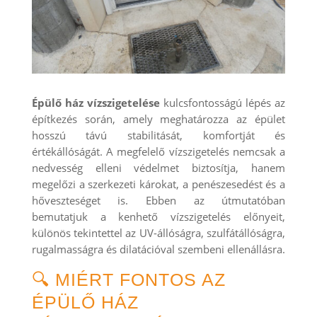
Épülő ház vízszigetelése
kulcsfontosságú lépés az
építkezés során, amely meghatározza az épület
hosszú távú stabilitását, komfortját és
értékállóságát. A megfelelő vízszigetelés nemcsak a
nedvesség elleni védelmet biztosítja, hanem
megelőzi a szerkezeti károkat, a penészesedést és a
hőveszteséget is. Ebben az útmutatóban
bemutatjuk a kenhető vízszigetelés előnyeit,
különös tekintettel az UV-állóságra, szulfátállóságra,
rugalmasságra és dilatációval szembeni ellenállásra.
🔍 MIÉRT FONTOS AZ
ÉPÜLŐ HÁZ