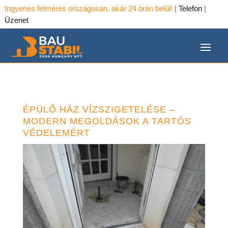
Ingyenes felmérés országosan, akár 24 órán belül!
|
Telefon
|
Üzenet
ÉPÜLŐ HÁZ VÍZSZIGETELÉSE –
MODERN MEGOLDÁSOK A TARTÓS
VÉDELEMÉRT