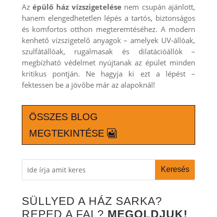
Az
épülő ház vízszigetelése
nem csupán ajánlott,
hanem elengedhetetlen lépés a tartós, biztonságos
és komfortos otthon megteremtéséhez. A modern
kenhető vízszigetelő anyagok – amelyek UV-állóak,
szulfátállóak, rugalmasak és dilatációállók –
megbízható védelmet nyújtanak az épület minden
kritikus pontján. Ne hagyja ki ezt a lépést –
fektessen be a jövőbe már az alapoknál!
ÖSSZES BLOG
MEGTEKINTÉSE
SÜLLYED A HÁZ SARKA?
REPED A FAL?
MEGOLDJUK!