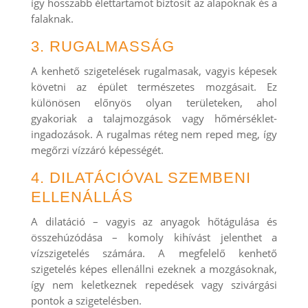
így hosszabb élettartamot biztosít az alapoknak és a
falaknak.
3. RUGALMASSÁG
A kenhető szigetelések rugalmasak, vagyis képesek
követni az épület természetes mozgásait. Ez
különösen előnyös olyan területeken, ahol
gyakoriak a talajmozgások vagy hőmérséklet-
ingadozások. A rugalmas réteg nem reped meg, így
megőrzi vízzáró képességét.
4. DILATÁCIÓVAL SZEMBENI
ELLENÁLLÁS
A dilatáció – vagyis az anyagok hőtágulása és
összehúzódása – komoly kihívást jelenthet a
vízszigetelés számára. A megfelelő kenhető
szigetelés képes ellenállni ezeknek a mozgásoknak,
így nem keletkeznek repedések vagy szivárgási
pontok a szigetelésben.