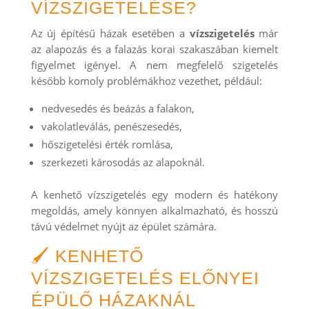
VÍZSZIGETELÉSE?
Az új építésű házak esetében a
vízszigetelés
már
az alapozás és a falazás korai szakaszában kiemelt
figyelmet igényel. A nem megfelelő szigetelés
később komoly problémákhoz vezethet, például:
nedvesedés és beázás a falakon,
vakolatleválás, penészesedés,
hőszigetelési érték romlása,
szerkezeti károsodás az alapoknál.
A kenhető vízszigetelés egy modern és hatékony
megoldás, amely könnyen alkalmazható, és hosszú
távú védelmet nyújt az épület számára.
🖌️ KENHETŐ
VÍZSZIGETELÉS ELŐNYEI
ÉPÜLŐ HÁZAKNÁL