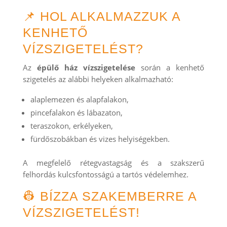
📌 HOL ALKALMAZZUK A
KENHETŐ
VÍZSZIGETELÉST?
Az
épülő ház vízszigetelése
során a kenhető
szigetelés az alábbi helyeken alkalmazható:
alaplemezen és alapfalakon,
pincefalakon és lábazaton,
teraszokon, erkélyeken,
fürdőszobákban és vizes helyiségekben.
A megfelelő rétegvastagság és a szakszerű
felhordás kulcsfontosságú a tartós védelemhez.
👷 BÍZZA SZAKEMBERRE A
VÍZSZIGETELÉST!