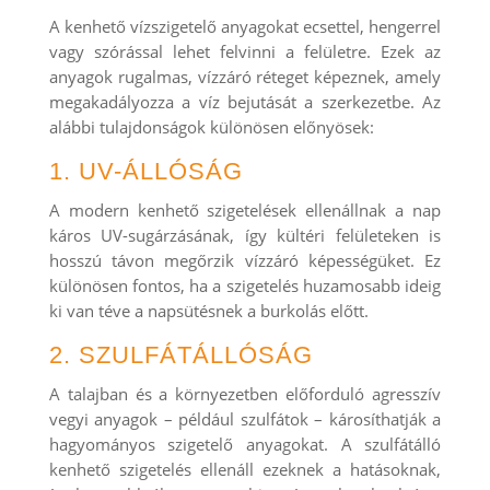
A kenhető vízszigetelő anyagokat ecsettel, hengerrel
vagy szórással lehet felvinni a felületre. Ezek az
anyagok rugalmas, vízzáró réteget képeznek, amely
megakadályozza a víz bejutását a szerkezetbe. Az
alábbi tulajdonságok különösen előnyösek:
1. UV-ÁLLÓSÁG
A modern kenhető szigetelések ellenállnak a nap
káros UV-sugárzásának, így kültéri felületeken is
hosszú távon megőrzik vízzáró képességüket. Ez
különösen fontos, ha a szigetelés huzamosabb ideig
ki van téve a napsütésnek a burkolás előtt.
2. SZULFÁTÁLLÓSÁG
A talajban és a környezetben előforduló agresszív
vegyi anyagok – például szulfátok – károsíthatják a
hagyományos szigetelő anyagokat. A szulfátálló
kenhető szigetelés ellenáll ezeknek a hatásoknak,