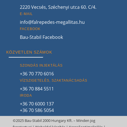
2220 Vecsés, Széchenyi utca 60. C/4.
E-MAIL
info@falrepedes-megallitas.hu
FACEBOOK
Bau-Stabil Facebook
KÖZVETLEN SZÁMOK
SZONDÁS INJEKTÁLÁS
+36 70 770 6016
VÍZSZIGETELÉS, SZAKTANÁCSADÁS
+36 70 884 5511
IRODA
+36 70 6000 137
+36 70 586 5054
©2025 Bau-Stabil 2000 Hungary Kft. – Minden jog