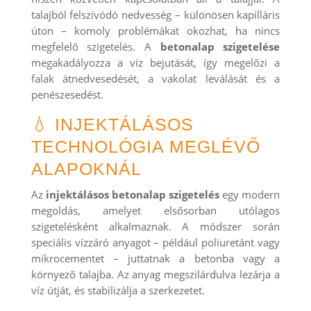
talajból felszívódó nedvesség – különösen kapilláris
úton – komoly problémákat okozhat, ha nincs
megfelelő szigetelés. A
betonalap szigetelése
megakadályozza a víz bejutását, így megelőzi a
falak átnedvesedését, a vakolat leválását és a
penészesedést.
💧 INJEKTÁLÁSOS
TECHNOLÓGIA MEGLÉVŐ
ALAPOKNÁL
Az
injektálásos betonalap szigetelés
egy modern
megoldás, amelyet elsősorban utólagos
szigetelésként alkalmaznak. A módszer során
speciális vízzáró anyagot – például poliuretánt vagy
mikrocementet – juttatnak a betonba vagy a
környező talajba. Az anyag megszilárdulva lezárja a
víz útját, és stabilizálja a szerkezetet.