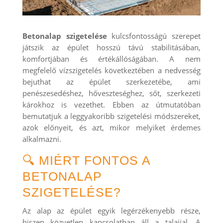
Betonalap szigetelése
kulcsfontosságú szerepet
játszik az épület hosszú távú stabilitásában,
komfortjában és értékállóságában. A nem
megfelelő vízszigetelés következtében a nedvesség
bejuthat az épület szerkezetébe, ami
penészesedéshez, hőveszteséghez, sőt, szerkezeti
károkhoz is vezethet. Ebben az útmutatóban
bemutatjuk a leggyakoribb szigetelési módszereket,
azok előnyeit, és azt, mikor melyiket érdemes
alkalmazni.
🔍 MIÉRT FONTOS A
BETONALAP
SZIGETELÉSE?
Az alap az épület egyik legérzékenyebb része,
hiszen közvetlen kapcsolatban áll a talajjal. A