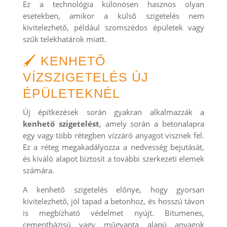
Ez a technológia különösen hasznos olyan
esetekben, amikor a külső szigetelés nem
kivitelezhető, például szomszédos épületek vagy
szűk telekhatárok miatt.
🖌️ KENHETŐ
VÍZSZIGETELÉS ÚJ
ÉPÜLETEKNÉL
Új építkezések során gyakran alkalmazzák a
kenhető szigetelést
, amely során a betonalapra
egy vagy több rétegben vízzáró anyagot visznek fel.
Ez a réteg megakadályozza a nedvesség bejutását,
és kiváló alapot biztosít a további szerkezeti elemek
számára.
A kenhető szigetelés előnye, hogy gyorsan
kivitelezhető, jól tapad a betonhoz, és hosszú távon
is megbízható védelmet nyújt. Bitumenes,
cementbázisú vagy műgyanta alapú anyagok