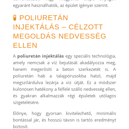
egyaránt használhatók, az épület igényei szerint.
🧪 POLIURETÁN
INJEKTÁLÁS – CÉLZOTT
MEGOLDÁS NEDVESSÉG
ELLEN
A
poliuretán injektálás
egy speciális technológia,
amely nemcsak a víz bejutását akadályozza meg,
hanem megerősíti a beton szerkezetét is. A
poliuretán hab a talajpórusokba hatol, majd
megszilárdulva lezárja a víz útját. Ez a módszer
különösen hatékony a felfelé szálló nedvesség ellen,
és gyakran alkalmazzák régi épületek utólagos
szigetelésére.
Előnye, hogy gyorsan kivitelezhető, minimális
bontással jár, és hosszú távon is tartós eredményt
biztosít.