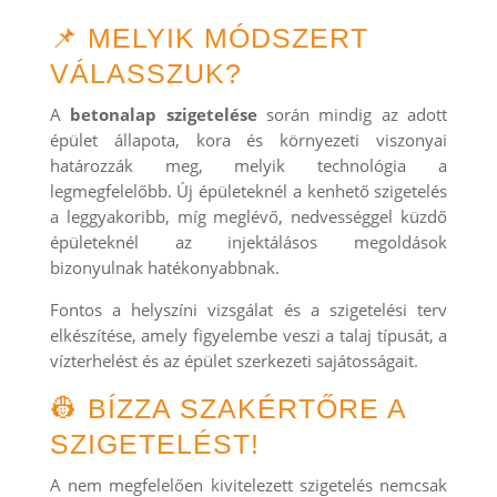
📌 MELYIK MÓDSZERT
VÁLASSZUK?
A
betonalap szigetelése
során mindig az adott
épület állapota, kora és környezeti viszonyai
határozzák meg, melyik technológia a
legmegfelelőbb. Új épületeknél a kenhető szigetelés
a leggyakoribb, míg meglévő, nedvességgel küzdő
épületeknél az injektálásos megoldások
bizonyulnak hatékonyabbnak.
Fontos a helyszíni vizsgálat és a szigetelési terv
elkészítése, amely figyelembe veszi a talaj típusát, a
vízterhelést és az épület szerkezeti sajátosságait.
👷 BÍZZA SZAKÉRTŐRE A
SZIGETELÉST!
A nem megfelelően kivitelezett szigetelés nemcsak