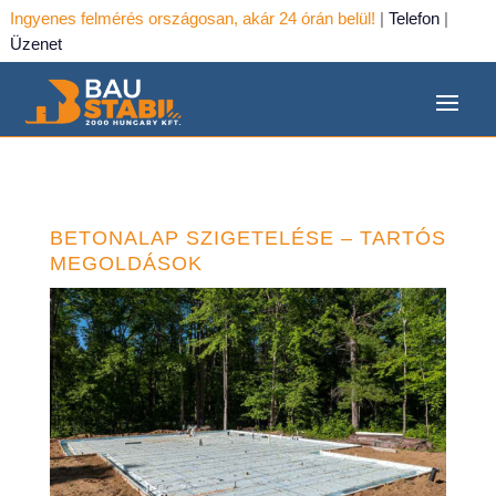
Ingyenes felmérés országosan, akár 24 órán belül!
|
Telefon
|
Üzenet
BETONALAP SZIGETELÉSE – TARTÓS
MEGOLDÁSOK