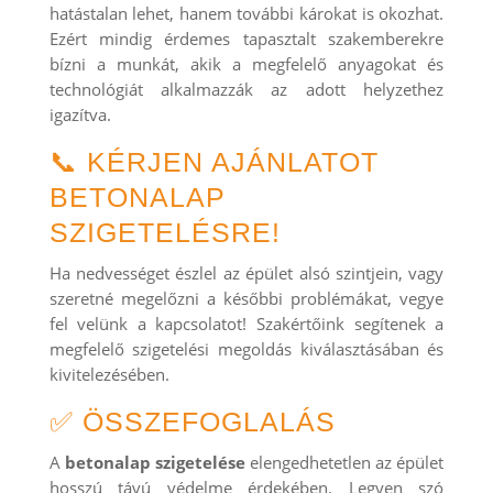
hatástalan lehet, hanem további károkat is okozhat.
Ezért mindig érdemes tapasztalt szakemberekre
bízni a munkát, akik a megfelelő anyagokat és
technológiát alkalmazzák az adott helyzethez
igazítva.
📞 KÉRJEN AJÁNLATOT
BETONALAP
SZIGETELÉSRE!
Ha nedvességet észlel az épület alsó szintjein, vagy
szeretné megelőzni a későbbi problémákat, vegye
fel velünk a kapcsolatot! Szakértőink segítenek a
megfelelő szigetelési megoldás kiválasztásában és
kivitelezésében.
✅ ÖSSZEFOGLALÁS
A
betonalap szigetelése
elengedhetetlen az épület
hosszú távú védelme érdekében. Legyen szó