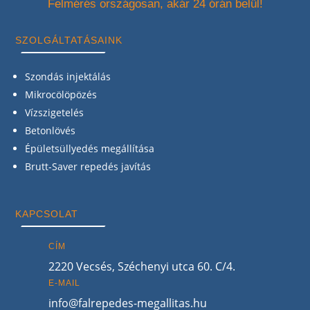
Felmérés országosan, akár 24 órán belül!
SZOLGÁLTATÁSAINK
Szondás injektálás
Mikrocölöpözés
Vízszigetelés
Betonlövés
Épületsüllyedés megállítása
Brutt-Saver repedés javítás
KAPCSOLAT
CÍM
2220 Vecsés, Széchenyi utca 60. C/4.
E-MAIL
info@falrepedes-megallitas.hu